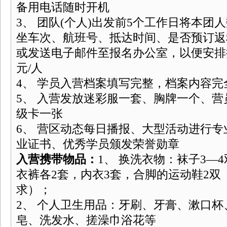
备用电话随时开机
3、 团队(个人)出发前5个工作日将本团人
坐车次、航班号、抵达时间、是否预订返
或发送电子邮件至报名办公室，以便安排接
元/人
4、 学员入营档案填写完整，档案内容完
5、 入营发放迷彩服一套、胸牌一个、
级卡一张
6、 营区动态每日播报、大型活动进行
业证书、优秀学员颁发荣誉勋章
入营携带物品：
1、 换洗衣物：袜子3—
衣裤各2套，内衣3套，合脚的运动鞋2双
求）；
2、 个人卫生用品：牙刷、牙膏、漱口
皂、洗发水、搓澡巾浴花等