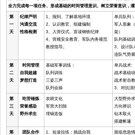
全力完成每一项任务、形成基础的时间管理意识、树立荣誉意识，灌
第
纪律严明
1、报到、了解基地环境
单兵队列
一
沟通交流
2、认识教官、组建编制
军人形象
天
性格检测
3、入营仪式、宣读钢铁纪律
架）
4、营规安全教育、军队内务规范
队列基础
教授指导。
3、设计队
连队气势
第
时间管理
基础军事训练：
单兵战术:
二
自我超越
队列训练
战术基础
天
梦想打造
三姿三声
战术射击
3、对抗演
队列会操
第
吃苦锤炼
大型野外
农耕文化
三
荣誉感染
军营大扫除
方向辨识
天
野外求生
埋锅造饭
钻木取火
搭建帐篷
第
团队合作
1、短途拉练：挑战自我
面临危急