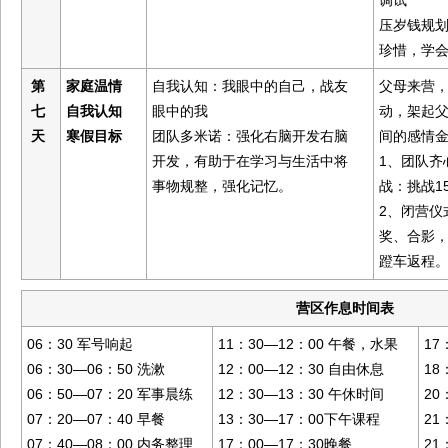
调试
压岁钱规
珍惜，学
第
家庭温情
父母来营
自我认知：我眼中的自己，战友
七
自我认知
动，架起
眼中的我
天
寒假目标
间的感情
团队多米诺：强化右脑开发右脑
1、团队齐
开发，有助于在学习与生活中将
战：挑战15
事物规整，强化记忆。
2、闭营仪
奖、合影
蹬车返程
营区作息时间表
06：30 军号响起
11：30—12：00 午餐，水果
17
06：30—06：50 洗漱
12：00—12：30 自由休息
18
06：50—07：20 军事晨练
12：30—13：30 午休时间
20
07：20—07：40 早餐
13：30—17：00下午课程
21
07：40—08：00 内务整理
17：00—17：30晚餐
21