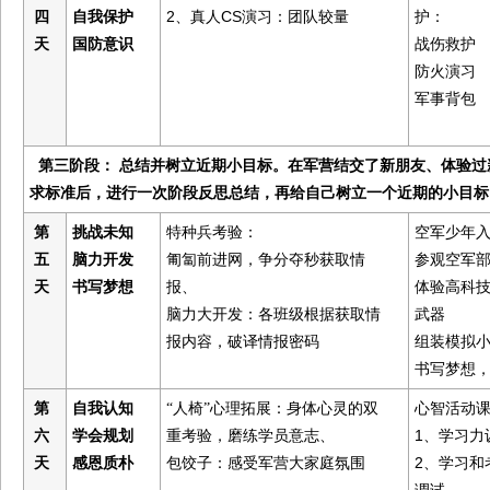
四
自我保护
2、真人CS演习：团队较量
护：
天
国防意识
战伤救护
防火演习
军事背包
第三阶段： 总结并树立近期小目标。在军营结交了新朋友、体验
求标准后，进行一次阶段反思总结，再给自己树立一个近期的小目标
第
挑战未知
特种兵考验：
空军少年
五
脑力开发
匍匐前进网，争分夺秒获取情
参观空军
天
书写梦想
报、
体验高科
脑力大开发：各班级根据获取情
武器
报内容，破译情报密码
组装模拟
书写梦想
第
自我认知
心智活动
“人椅”心理拓展：身体心灵的双
六
学会规划
1、学习力
重考验，磨练学员意志、
天
感恩质朴
2、学习和
包饺子：感受军营大家庭氛围